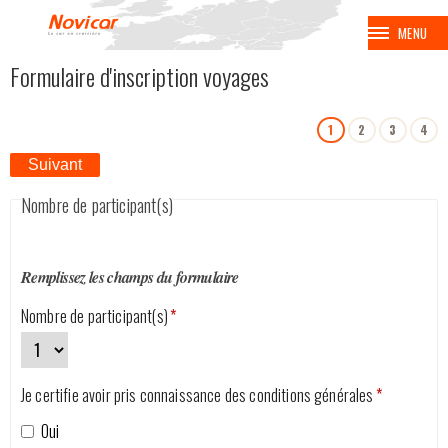
MENU
Formulaire d'inscription voyages
BALADES
1
2
3
4
VOYAGES
Suivant
CROISIÈRES
Nombre de participant(s)
BALNÉAIRES
Remplissez les champs du formulaire
AVION
Nombre de participant(s)
*
EUROPA PARK
Je certifie avoir pris connaissance des conditions générales
*
COUPE SPENGLER
Oui