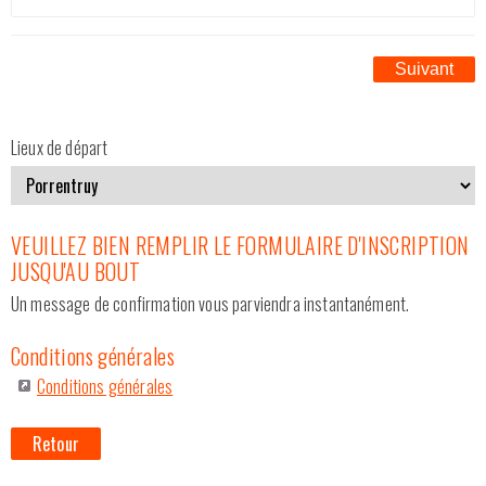
DEMANDE D'OFFRE
Suivant
CATALOGUE
Lieux de départ
Nos véhicules
Qui sommes-nous ?
VEUILLEZ BIEN REMPLIR LE FORMULAIRE D'INSCRIPTION
JUSQU'AU BOUT
Contactez-nous
Un message de confirmation vous parviendra instantanément.
Conditions générales
Conditions générales
Retour