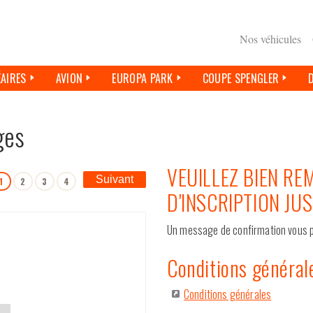
Nos véhicules
ÉAIRES
AVION
EUROPA PARK
COUPE SPENGLER
ges
VEUILLEZ BIEN RE
Suivant
1
2
3
4
D'INSCRIPTION JU
Un message de confirmation vous p
Conditions général
Conditions générales