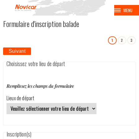
MENU
Formulaire d'inscription balade
BALADES
1
2
3
VOYAGES
Suivant
CROISIÈRES
Choisissez votre lieu de départ
BALNÉAIRES
Remplissez les champs du formulaire
AVION
Lieux de départ
EUROPA PARK
COUPE SPENGLER
Inscription(s)