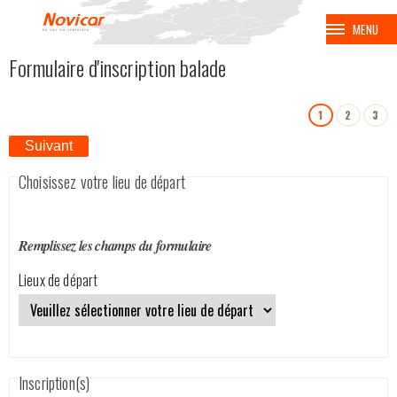
MENU
Formulaire d'inscription balade
BALADES
1
2
3
VOYAGES
Suivant
CROISIÈRES
Choisissez votre lieu de départ
BALNÉAIRES
Remplissez les champs du formulaire
AVION
Lieux de départ
EUROPA PARK
COUPE SPENGLER
Inscription(s)