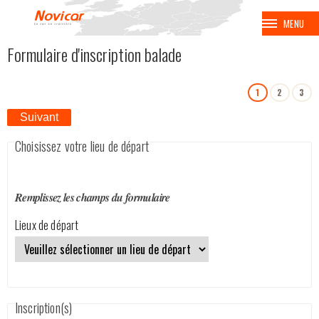
MENU
Formulaire d'inscription balade
BALADES
1
2
3
VOYAGES
Suivant
CROISIÈRES
Choisissez votre lieu de départ
BALNÉAIRES
Remplissez les champs du formulaire
AVION
Lieux de départ
EUROPA PARK
COUPE SPENGLER
Inscription(s)