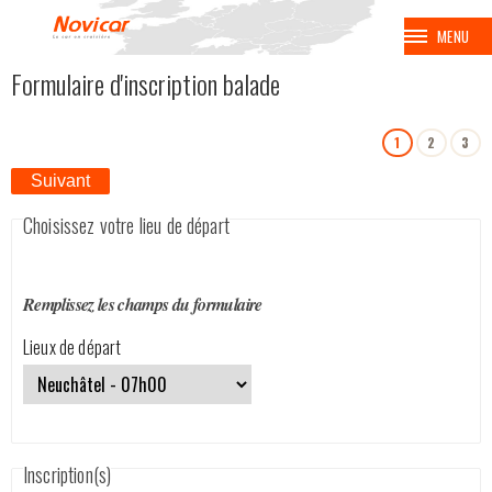
MENU
Formulaire d'inscription balade
BALADES
1
2
3
VOYAGES
Suivant
CROISIÈRES
Choisissez votre lieu de départ
BALNÉAIRES
Remplissez les champs du formulaire
AVION
Lieux de départ
EUROPA PARK
COUPE SPENGLER
Inscription(s)