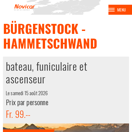
MENU
BÜRGENSTOCK -
BALADES
HAMMETSCHWAND
VOYAGES
CROISIÈRES
bateau, funiculaire et
BALNÉAIRES
ascenseur
AVION
Le samedi 15 août 2026
Prix par personne
EUROPA PARK
Fr. 99.--
COUPE SPENGLER