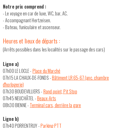
Notre prix comprend :
- Le voyage en car de luxe, WC, bar, AC.
- Accompagnant Hertzeisen.
- Bateau, funiculaire et ascenseur.
Heures et lieux de départs :
(Arrêts possibles dans les localités sur le passage des cars)
Ligne a)
07h00 LE LOCLE -
Place du Marché
07h15 LA CHAUX-DE-FONDS -
Bâtiment LR 65-67 (anc. chambre
d'horlogerie)
07h30 BOUDEVILLIERS -
Rond-point, Pit Stop
07h45 NEUCHÂTEL -
Beaux-Arts
08h30 BIENNE -
Terminal cars, derrière la gare
Ligne b)
07h40 PORRENTRUY -
Parking PTT