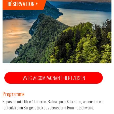
RÉSERVATION
DEMANDE D'OFFRE
CATALOGUE
Nos véhicules
Qui sommes-nous ?
Contactez-nous
AVEC ACCOMPAGNANT HERTZEISEN
Programme
Repas de midi libre à Lucerne. Bateau pour Kehrsiten, ascension en
funiculaire au Bürgenstock et ascenseur à Hammetschwand.