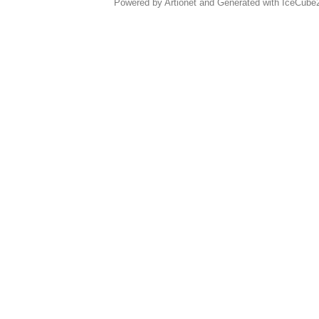
Powered by Artionet
and
Generated with IceCube