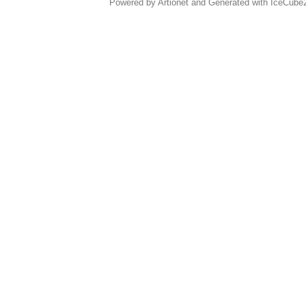
Powered by Artionet
and
Generated with IceCube