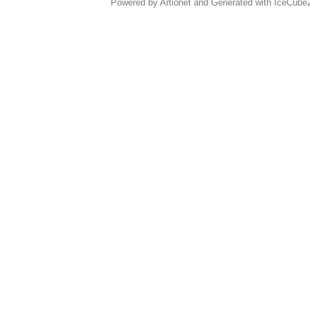
Powered by Artionet
and
Generated with IceCube