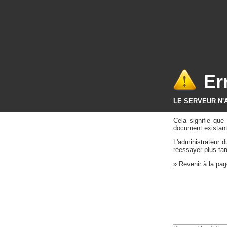
Er
LE SERVEUR N'
Cela signifie qu
document existant 
L'administrateur 
réessayer plus tar
» Revenir à la pag