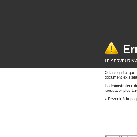
Er
LE SERVEUR N'
Cela signifie qu
document existant 
L'administrateur 
réessayer plus tar
» Revenir à la pag