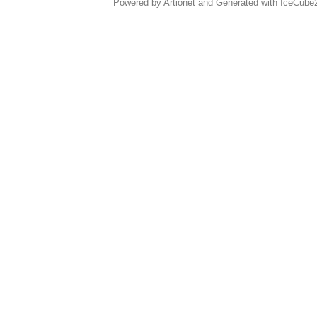
Powered by Artionet
and
Generated with IceCube