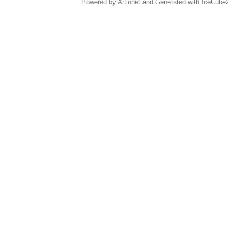
Powered by Artionet
and
Generated with IceCube