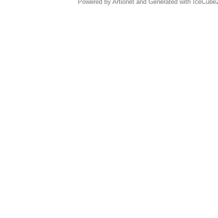
Powered by Artionet
and
Generated with IceCube