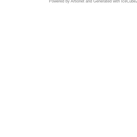
Powered by Artionet
and
Generated with IceCube