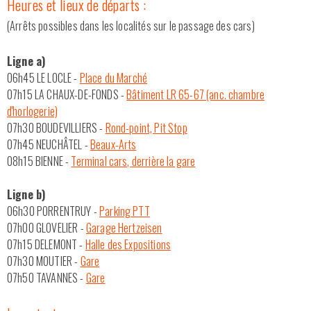
Heures et lieux de départs :
(Arrêts possibles dans les localités sur le passage des cars)
Ligne a)
06h45 LE LOCLE -
Place du Marché
07h15 LA CHAUX-DE-FONDS -
Bâtiment LR 65-67 (anc. chambre
d'horlogerie)
07h30 BOUDEVILLIERS -
Rond-point, Pit Stop
07h45 NEUCHÂTEL -
Beaux-Arts
08h15 BIENNE -
Terminal cars, derrière la gare
Ligne b)
06h30 PORRENTRUY -
Parking PTT
07h00 GLOVELIER -
Garage Hertzeisen
07h15 DELEMONT -
Halle des Expositions
07h30 MOUTIER -
Gare
07h50 TAVANNES -
Gare