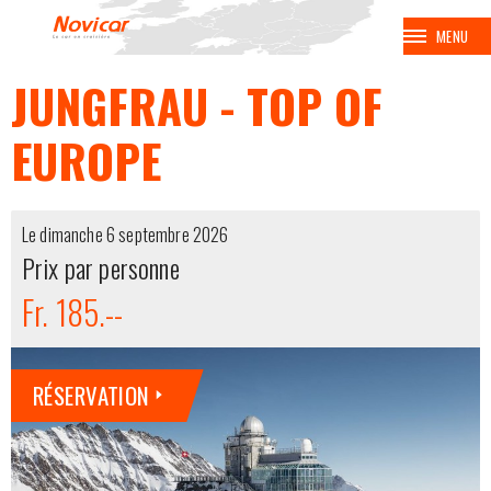
MENU
JUNGFRAU - TOP OF
BALADES
EUROPE
VOYAGES
CROISIÈRES
Le dimanche 6 septembre 2026
Prix par personne
BALNÉAIRES
Fr. 185.--
AVION
RÉSERVATION
EUROPA PARK
COUPE SPENGLER