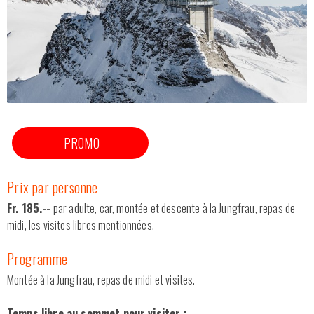
DEMANDE D'OFFRE
CATALOGUE
Nos véhicules
Qui sommes-nous ?
PROMO
Contactez-nous
Prix par personne
Fr. 185.--
par adulte, car, montée et descente à la Jungfrau, repas de
midi, les visites libres mentionnées.
Programme
Montée à la Jungfrau, repas de midi et visites.
Temps libre au sommet pour visiter :