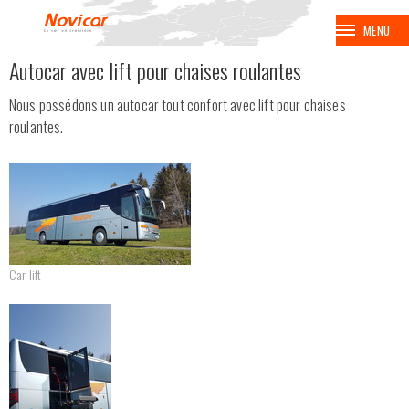
MENU
Autocar avec lift pour chaises roulantes
BALADES
Nous possédons un autocar tout confort avec lift pour chaises
VOYAGES
roulantes.
CROISIÈRES
BALNÉAIRES
Car lift
AVION
EUROPA PARK
COUPE SPENGLER