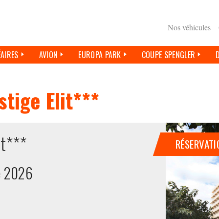
Nos véhicules
ÉAIRES
AVION
EUROPA PARK
COUPE SPENGLER
tige Elit***
it***
RÉSERVATI
e 2026