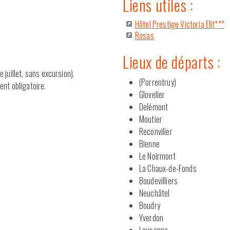
Liens utiles :
Hôtel Prestige Victoria Elit***
Rosas
Lieux de départs :
 juillet, sans excursion).
(Porrentruy)
ent obligatoire.
Glovelier
Delémont
Moutier
Reconvilier
Bienne
Le Noirmont
La Chaux-de-Fonds
Boudevilliers
Neuchâtel
Boudry
Yverdon
Lausanne