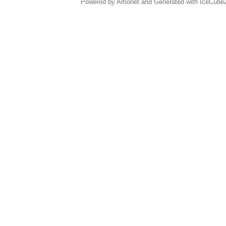
Powered by Artionet
and
Generated with IceCube