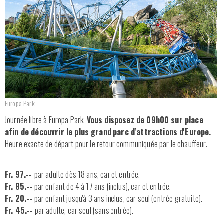
DEMANDE D'OFFRE
CATALOGUE
Nos véhicules
Qui sommes-nous ?
Europa Park
Journée libre à Europa Park.
Vous disposez de 09h00 sur place
Contactez-nous
afin de découvrir le plus grand parc d'attractions d'Europe.
Heure exacte de départ pour le retour communiquée par le chauffeur.
Fr. 97.--
par adulte dès 18 ans, car et entrée.
Fr. 85.--
par enfant de 4 à 17 ans (inclus), car et entrée.
Fr. 20.--
par enfant jusqu'à 3 ans inclus, car seul (entrée gratuite).
Fr. 45.--
par adulte, car seul (sans entrée).