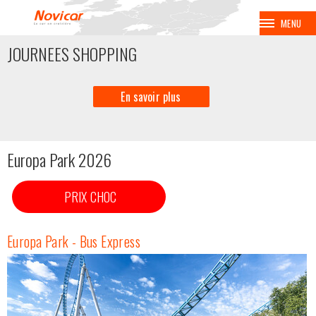
MENU
JOURNEES SHOPPING
BALADES
VOYAGES
En savoir plus
CROISIÈRES
Europa Park 2026
BALNÉAIRES
PRIX CHOC
AVION
Europa Park - Bus Express
EUROPA PARK
COUPE SPENGLER