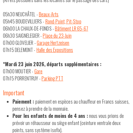
(Arrêts possibles dans les localités sur le passage des cars)
05h30 NEUCHÂTEL -
Beaux-Arts
05h45 BOUDEVILLIERS -
Rond-Point, Pit-Stop
06h00 LA CHAUX-DE-FONDS -
Bâtiment LR 65-67
06h30 SAIGNELEGIER -
Place du 23-Juin
07h00 GLOVELIER -
Garage Hertzeisen
07h15 DELEMONT -
Halle des Expositions
*Mardi 23 juin 2026, départs supplémentaires :
07h00 MOUTIER -
Gare
07h15 PORRENTRUY -
Parking PTT
Important
Paiement :
paiement en espèces au chauffeur en Francs suisses,
pensez à prendre de la monnaie.
Pour les enfants de moins de 4 ans :
nous vous prions de
prévoir un réhausseur ou siège enfant (ceinture ventrale deux
points, sans système isofix).